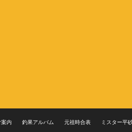
ご案内
釣果アルバム
元祖時合表
ミスター平