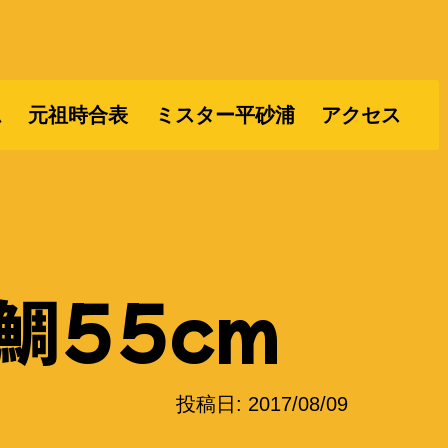
ム
元祖時合表
ミスター平砂浦
アクセス
鯛55cm
投稿日:
2017/08/09