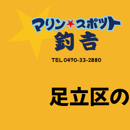
コ
ン
テ
ン
ツ
へ
ス
キ
ッ
足立区の
プ