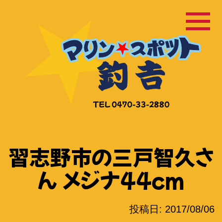
コ
ン
テ
ン
ツ
へ
ス
キ
ッ
習志野市の三戸智久さ
プ
ん メジナ44cm
投稿日:
2017/08/06