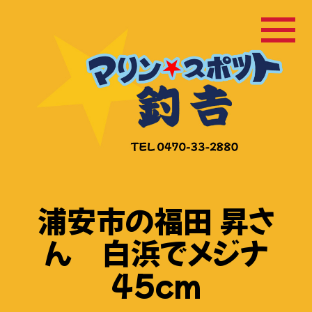
コ
ン
テ
ン
ツ
へ
ス
キ
ッ
浦安市の福田 昇さ
プ
ん 白浜でメジナ
45cm