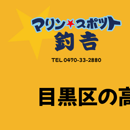
コ
ン
テ
ン
ツ
へ
ス
キ
ッ
目黒区の高
プ