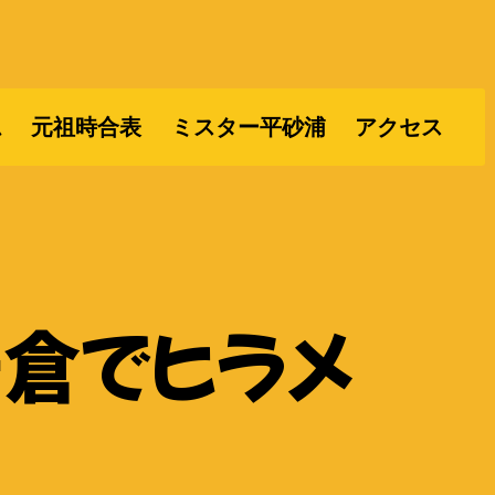
ム
元祖時合表
ミスター平砂浦
アクセス
千倉でヒラメ