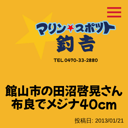
コ
ン
テ
ン
ツ
へ
ス
キ
ッ
館山市の田沼啓晃さん
プ
布良でメジナ40cm
投稿日:
2013/01/21