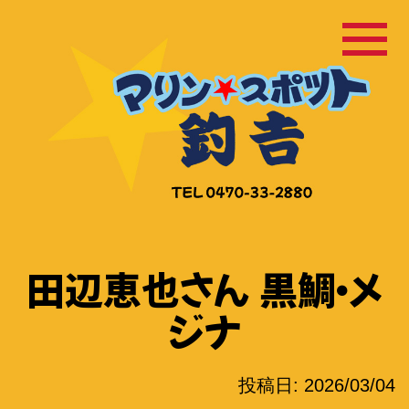
コ
ン
テ
ン
ツ
へ
ス
キ
ッ
田辺恵也さん 黒鯛・メ
プ
ジナ
投稿日:
2026/03/04