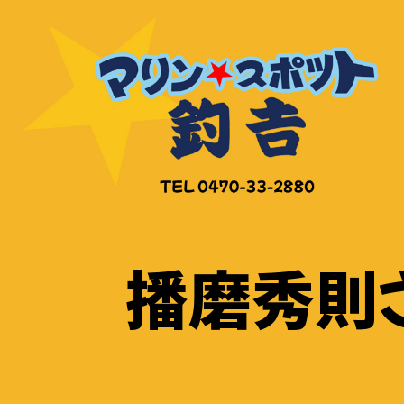
コ
ン
テ
ン
ツ
へ
ス
キ
ッ
播磨秀則さ
プ