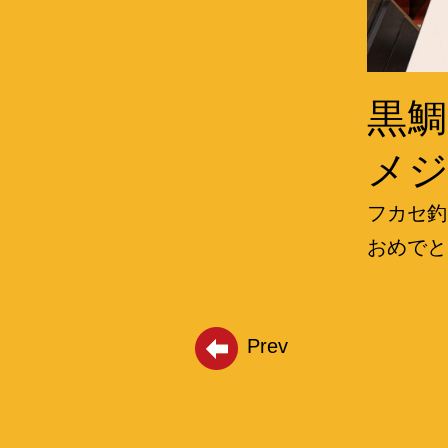
黒鯛 
メ
フカセ釣
おめでと
Prev