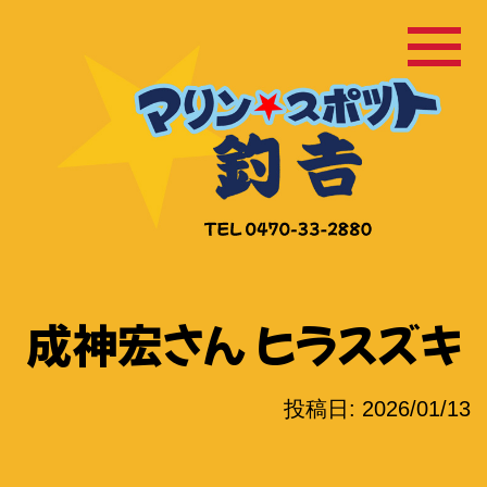
コ
ン
テ
ン
ツ
へ
ス
キ
ッ
成神宏さん ヒラスズキ
プ
投稿日:
2026/01/13