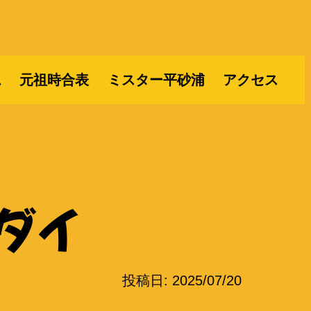
ム
元祖時合表
ミスター平砂浦
アクセス
ダイ
投稿日:
2025/07/20