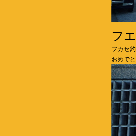
フエダ
フカセ釣
おめでと