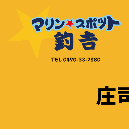
コ
ン
テ
ン
ツ
へ
ス
キ
ッ
庄
プ