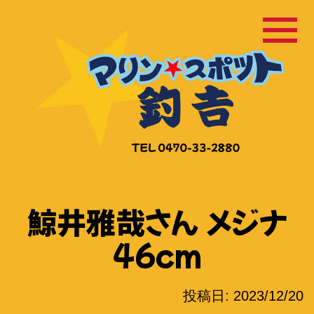
コ
ン
テ
ン
ツ
へ
ス
キ
ッ
鯨井雅哉さん メジナ
プ
46cm
投稿日:
2023/12/20