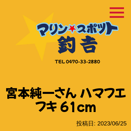
コ
ン
テ
ン
ツ
へ
ス
キ
ッ
宮本純一さん ハマフエ
プ
フキ 61cm
投稿日:
2023/06/25