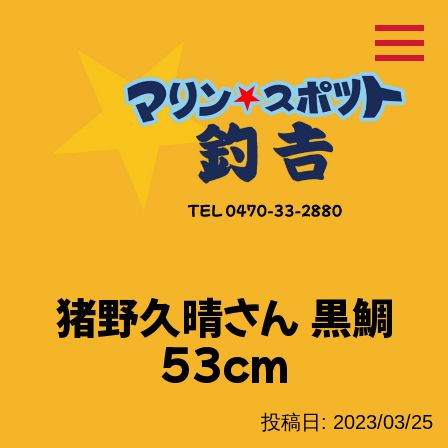
コ
ン
テ
ン
ツ
へ
ス
キ
ッ
猪野久晴さん 黒鯛
プ
53cm
投稿日:
2023/03/25