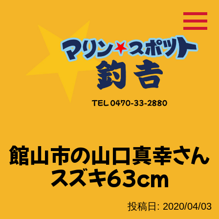
コ
ン
テ
ン
ツ
へ
ス
キ
ッ
館山市の山口真幸さん
プ
スズキ63cm
投稿日:
2020/04/03