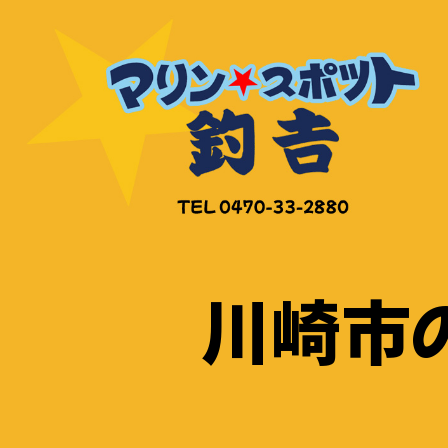
コ
ン
テ
ン
ツ
へ
ス
キ
ッ
川崎市
プ