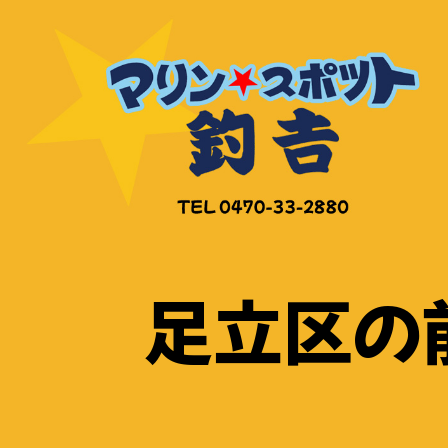
コ
ン
テ
ン
ツ
へ
ス
キ
ッ
足立区の前
プ