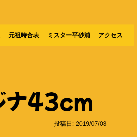
ム
元祖時合表
ミスター平砂浦
アクセス
ジナ43cm
投稿日:
2019/07/03