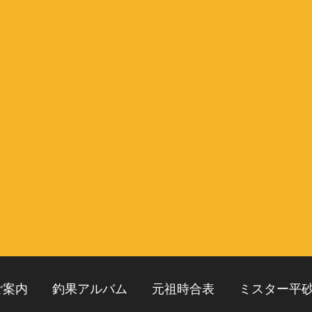
ご案内
釣果アルバム
元祖時合表
ミスター平