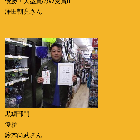
優勝・大型賞のW受賞!!
澤田朝寛さん
黒鯛部門
優勝
鈴木尚武さん