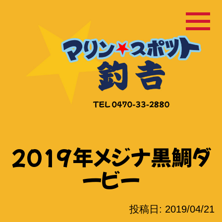
コ
ン
テ
ン
ツ
へ
ス
キ
ッ
2019年メジナ黒鯛ダ
プ
ービー
投稿日:
2019/04/21