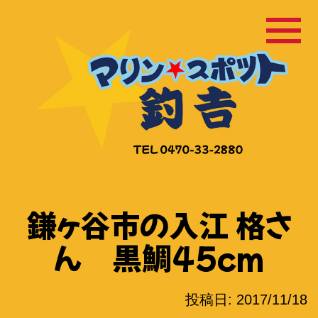
コ
ン
テ
ン
ツ
へ
ス
キ
ッ
鎌ヶ谷市の入江 格さ
プ
ん 黒鯛45cm
投稿日:
2017/11/18