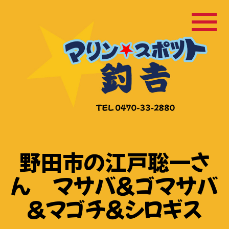
コ
ン
テ
ン
ツ
へ
ス
キ
ッ
野田市の江戸聡一さ
プ
ん マサバ＆ゴマサバ
&マゴチ＆シロギス