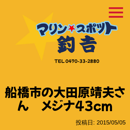
コ
ン
テ
ン
ツ
へ
ス
キ
ッ
船橋市の大田原靖夫さ
プ
ん メジナ43cm
投稿日:
2015/05/05