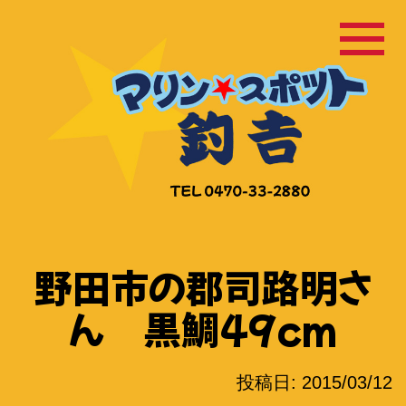
コ
ン
テ
ン
ツ
へ
ス
キ
ッ
野田市の郡司路明さ
プ
ん 黒鯛49cm
投稿日:
2015/03/12