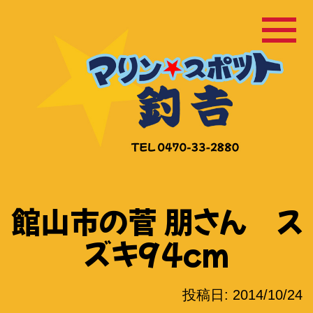
コ
ン
テ
ン
ツ
へ
ス
キ
ッ
館山市の菅 朋さん ス
プ
ズキ94cm
投稿日:
2014/10/24